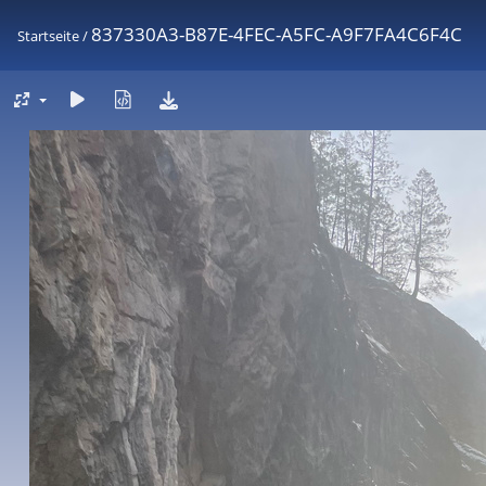
837330A3-B87E-4FEC-A5FC-A9F7FA4C6F4C
Startseite
/